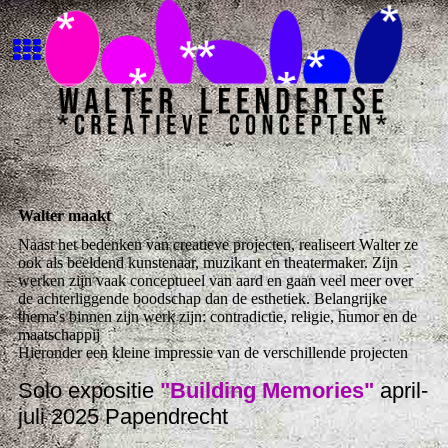
Walter maakt
Naast het bedenken van creatieve projecten, realiseert Walter ze
ook als beeldend kunstenaar, muzikant en theatermaker. Zijn
werken zijn vaak conceptueel van aard en gaan veel meer over
de achterliggende boodschap dan de esthetiek. Belangrijke
thema's binnen zijn werk zijn: contradictie, religie, humor en de
maatschappij
Hieronder een kleine impressie van de verschillende projecten
Solo expositie
"Building Memories"
april-
juli 2025 Papendrecht